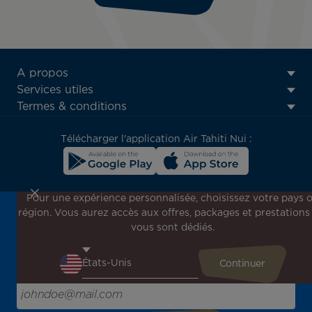
ATN:
A propos
Footer
Services utiles
menu
Termes & conditions
block
Télécharger l'application Air Tahiti Nui :
Pour une expérience personnalisée, choisissez votre pays 
région. Vous aurez accès aux offres, packages et prestations
Inscrivez-vous à notre newsletter !
vous sont dédiés.
Recevez en avant-première toutes nos offres spéciales et
promotions, découvrez nos destinations et trouvez
l'inspiration pour votre prochain voyage !
Saisissez votre adresse e-mail ici