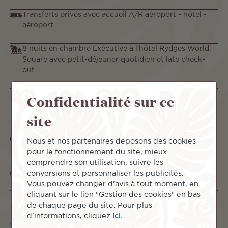
Transferts privés avec accueil A/R aéroport - hôtel -
aéroport
8 nuits en chambre Exécutive à l'hôtel Rydges World
Square avec petit-déjeuner quotidien et late check-
out
Dîner de luxe 4 plats menu signature dans la baie de
Confidentialité sur ce
Sydney à bord du Glass Boat le soir de la Saint-
site
Valentin
Dîner 3 plats au restaurant Infinity by Mark Best dans
Nous et nos partenaires déposons des cookies
la tour Sydney
pour le fonctionnement du site, mieux
comprendre son utilisation, suivre les
Forfait internet mobile illimité (e-sim)
conversions et personnaliser les publicités.
Vous pouvez changer d'avis à tout moment, en
cliquant sur le lien "Gestion des cookies" en bas
de chaque page du site. Pour plus
d'informations, cliquez
ici
.
Ce qui vous attend