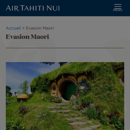
MENU
Aller
au
Fil
Accueil
Evasion Maori
contenu
Evasion Maori
d'Ariane
principal