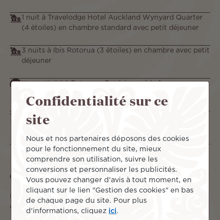
1 nuit à Travelodge Hotel Auckland Wynyard Quarter
(4 étoiles) en chambre standard avec petit déjeuner
3 nuits à Ibis Rotorua (3 étoiles) en chambre avec petit
déjeuner
Une activité à Rotorua : Expérience à la ferme
Agrodome
Confidentialité sur ce
site
3 nuits à Crowne Plaza Auckland by IHG en chambre
standard
Nous et nos partenaires déposons des cookies
pour le fonctionnement du site, mieux
comprendre son utilisation, suivre les
conversions et personnaliser les publicités.
Ce qui vous attend
Vous pouvez changer d'avis à tout moment, en
cliquant sur le lien "Gestion des cookies" en bas
De l'effervescence urbaine d'
Auckland
au calme apaisant
de chaque page du site. Pour plus
de
Rotorua
, ce voyage s'annonce dépaysant...
d'informations, cliquez
ici
.