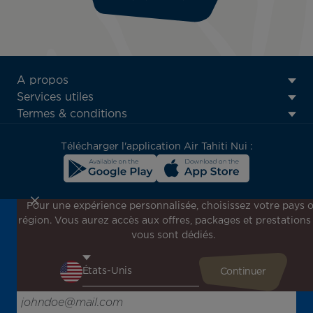
ATN:
A propos
Footer
Services utiles
menu
Termes & conditions
block
Télécharger l'application Air Tahiti Nui :
Pour une expérience personnalisée, choisissez votre pays 
région. Vous aurez accès aux offres, packages et prestations
Inscrivez-vous à notre newsletter !
vous sont dédiés.
Recevez en avant-première toutes nos offres spéciales et
promotions, découvrez nos destinations et trouvez
l'inspiration pour votre prochain voyage !
Saisissez votre adresse e-mail ici