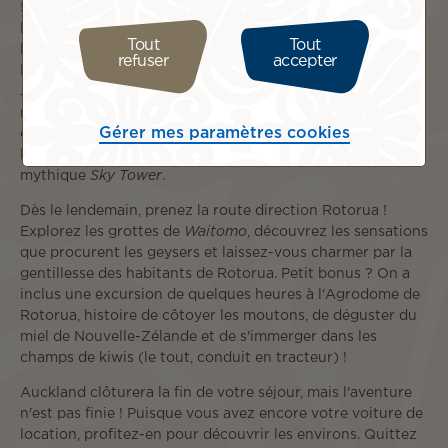
5h de vol et vous voilà déjà à prendre des photos devant
l'encadrement de sculptures maori dans le hall de
Tout
Tout
l'aéroport ! Sautez à bord de votre voiture de location et
refuser
accepter
laissez-vous tenter par un arrêt gourmand à
The
Strawberry Farm
pour une glace maison avant de
rejoindre le confort de votre hôtel 4 étoiles. Profitez de
Gérer mes paramètres cookies
cette première journée à Auckland pour flâner le long de
l'iconique
Queen Street
et prendre de la hauteur à la
mythique
Sky Tower
.
Dès le lendemain, prenez la route direction Rotorua !
Explorez les grottes de
Waitomo
, découvrez les sensations
que procurent les geysers et laissez-vous charmer par la
gentillesse des habitants de Rotorua. Petit bonus ? On a
inclus une excursion de quelques heures à l'Agrodome de
Rotorua, histoire de côtoyer les moutons, de déguster du
miel de Nouvelle-Zélande et de s'immerger dans les
champs de kiwis (le tout, conduit en tracteur) !
Auckland clôturera la fin de votre séjour, mais l'aventure
n'est pas finie ! Puisque vous avez encore votre voiture de
location, profitez-en pour découvrir les environs. Quittez