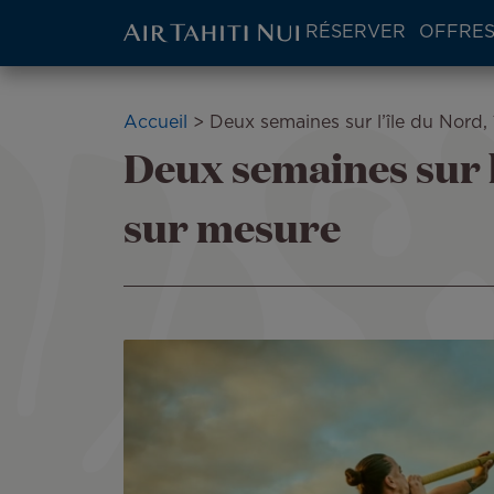
ATN:
RÉSERVER
OFFRES
Main
menu
Aller
block
au
Fil
Accueil
Deux semaines sur l’île du Nord,
contenu
Deux semaines sur l
d'Ariane
principal
sur mesure