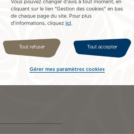
Vous pouvez changer d'avis à tout moment, en
parfaitement à vos attente
lage
cliquant sur le lien "Gestion des cookies" en bas
de chaque page du site. Pour plus
s volcans
d'informations, cliquez
ici
.
Tout refuser
Tout accepter
Gérer mes paramètres cookies
irons