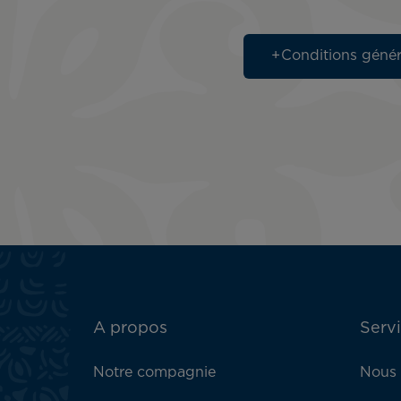
Conditions génér
ATN:
A propos
Servi
Footer
menu
Notre compagnie
Nous 
block