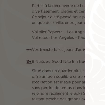
Partez à la découverte de Los Angeles, 
divertissement, plages et centres comm
Ce séjour a été pensé pour profiter ple
unique de la ville, entre journées ensolei
Vol aller Papeete – Los Angeles avec Ai
Vol retour Los Angeles – Papeete avec A
Vos transferts les jours d'arrivée et de 
8 Nuits au Good Nite Inn Buena Park
Situé dans un quartier plus calme le Go
offre un bon équilibre entre accessibilité
localisation est idéale pour alterner shop
sans perdre de temps dans les transpor
rejoindre facilement le SoFi Stadium pou
restant proche des grands axes.