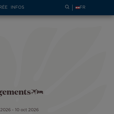
RÉE
INFOS
RECHERCHER DES IN
FR
rgements
t 2026
-
10 oct 2026