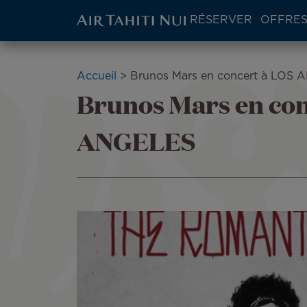
ATN:
RÉSERVER
OFFRES
Main
menu
Aller
block
au
Fil
Accueil
Brunos Mars en concert à LOS
contenu
Brunos Mars en con
d'Ariane
principal
ANGELES