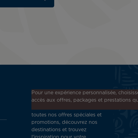
Inscrivez-vous à notre
Pour une expérience personnalisée, choisiss
newsletter !
accès aux offres, packages et prestations qu
Recevez en avant-première
toutes nos offres spéciales et
promotions, découvrez nos
destinations et trouvez
l'inspiration pour votre