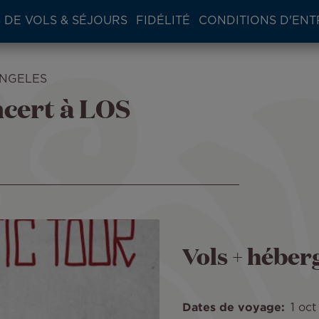
 DE VOLS & SÉJOURS
FIDÉLITÉ
CONDITIONS D'ENT
 ANGELES
cert à LOS
Vols + hébe
Dates de voyage
1 oc