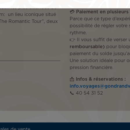
💰
À partir de 253 000 F
caux les plus attendus de
💳
Paiement en plusieurs f
m: un lieu iconique situé
Parce que ce type d’expéri
“The Romantic Tour”, deux
possibilité de régler votre
rythme.
👉 Il vous suffit de verse
remboursable)
pour bloqu
paiement du solde jusqu’
Une solution idéale pour o
pression financière.
📩
Infos & réservations :
info.voyages@gondrand
📞 40 54 31 52
ales de vente