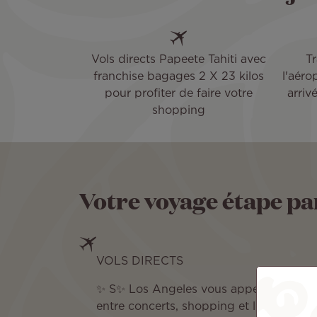
Vols directs Papeete Tahiti avec
Tr
franchise bagages 2 X 23 kilos
l'aéro
pour profiter de faire votre
arriv
shopping
Votre voyage étape pa
VOLS DIRECTS
✨ S✨ Los Angeles vous appelle… vivez 
entre concerts, shopping et lifestyle cal