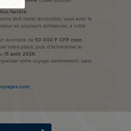
 CFP / personne
(base double)
ois facilité
ence doit rester accessible, vous avez la
 séjour en plusieurs échéances, à votre
r un acompte de
50 000 F CFP (non
er votre place, puis d’échelonner le
au
15 août 2026
.
rganiser votre voyage sereinement, sans
voyages.com