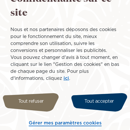
Entre concert d’exception,
une ville mythique entre
site
typiquement américaines, 
erciaux incontournables.
et découvertes.
inement de l’ambiance
llées et soirées animées.
Plongez dans l’énergie un
Nous et nos partenaires déposons des cookies
mêlent glamour, plages ico
pour le fonctionnement du site, mieux
r Tahiti Nui
TN 08
d’orgue de votre séjour ? 
comprendre son utilisation, suivre les
ir Tahiti Nui
TN 111
showman, pour une soirée
conversions et personnaliser les publicités.
Vous pouvez changer d'avis à tout moment, en
✨
Les points forts de vot
départ en véhicule climatisé
cliquant sur le lien "Gestion des cookies" en bas
de chaque page du site. Pour plus
🎶 Concert live de Bruno 
d'informations, cliquez
ici
.
🌴 Destination iconique : 
🛍️ Shopping à prix attracti
od Nite Inn Buena Park, il
🌊 Plages californiennes et 
 et tranquillité. Sa
✈️ 2 bagages en soute de 
Tout refuser
Tout accepter
ping, sorties et visites
ts. Il permet également de
Tarif à partir de :
r le concert tout en
Gérer mes paramètres cookies
💰
À partir de 219 000 F