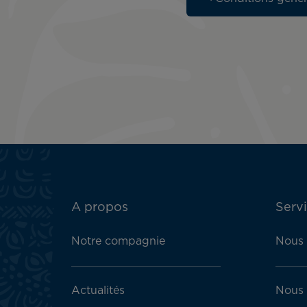
ATN:
A propos
Servi
Footer
menu
Notre compagnie
Nous 
block
Actualités
Nous 