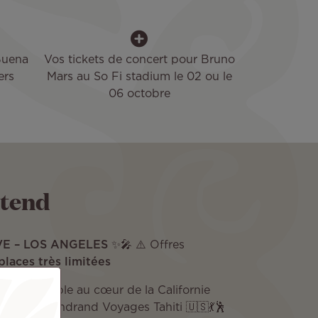
Buena
Vos tickets de concert pour Bruno
ers
Mars au So Fi stadium le 02 ou le
06 octobre
ttend
E – LOS ANGELES
✨🎤 ⚠️ Offres
places très limitées
 inoubliable au cœur de la Californie
l signé Gondrand Voyages Tahiti 🇺🇸💃🕺