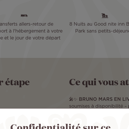
ansferts allers-retour de
8 Nuits au Good nite inn 
port à l'hébergement à votre
Park sans petits-déjeun
ée et le jour de votre départ
r étape
Ce qui vous a
🎤✨
BRUNO MARS EN LIV
soumises à disponibilité –
une expérience inoubliable
Offrez-vous une parenthèse
Confidentialité sur ce
ifornien
avec ce séjour exceptionne