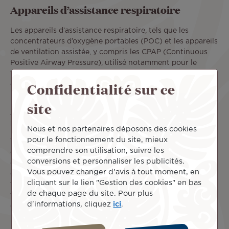
Appareils d’assistance respiratoire
Les appareils d’assistance respiratoire, tels que les
concentrateurs d’oxygène portables (POC) et les appareils
de ventilation assistée, y compris les CPAP (Continuous
Positive Airway Pressure), utilisé notamment pour le
traitement de l’apnée du sommeil, sont autorisés en
Confidentialité sur ce
cabine gratuitement en plus de votre franchise.
site
Absence d’alimentation électrique en cabine Moana
Economy
Nous et nos partenaires déposons des cookies
pour le fonctionnement du site, mieux
Veuillez noter qu’aucune prise d’alimentation n’est
comprendre son utilisation, suivre les
disponible en cabine Moana Economy. Si vous prévoyez
conversions et personnaliser les publicités.
d’utiliser votre appareil pendant le vol, assurez-vous qu’il
Vous pouvez changer d'avis à tout moment, en
dispose d’une autonomie suffisante pour son
cliquant sur le lien "Gestion des cookies" en bas
fonctionnement tout au long du trajet. La batterie de
de chaque page du site. Pour plus
votre appareil doit permettre une utilisation pendant une
d'informations, cliquez
ici
.
durée équivalente à 1,5 fois celle du vol prévu.