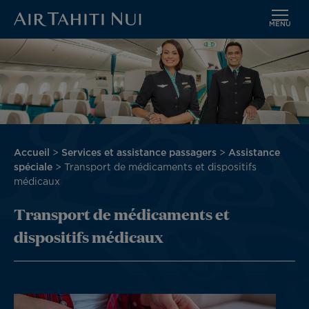
MENU
Aller
Image
au
contenu
principal
Fil
Accueil
Services et assistance passagers
Assistance
d'Ariane
spéciale
Transport de médicaments et dispositifs
médicaux
Transport de médicaments et
dispositifs médicaux