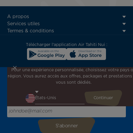
ATN:
A propos
Footer
Services utiles
menu
Termes & conditions
block
Télécharger l'application Air Tahiti Nui :
Pour une expérience personnalisée, choisissez votre pays 
région. Vous aurez accès aux offres, packages et prestations
Inscrivez-vous à notre newsletter !
vous sont dédiés.
Recevez en avant-première toutes nos offres spéciales et
promotions, découvrez nos destinations et trouvez
l'inspiration pour votre prochain voyage !
Saisissez votre adresse e-mail ici