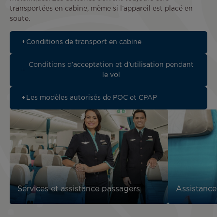
transportées en cabine, même si l’appareil est placé en
soute.
Conditions de transport en cabine
Conditions d’acceptation et d’utilisation pendant
le vol
Les modèles autorisés de POC et CPAP
Services et assistance passagers
Assistance