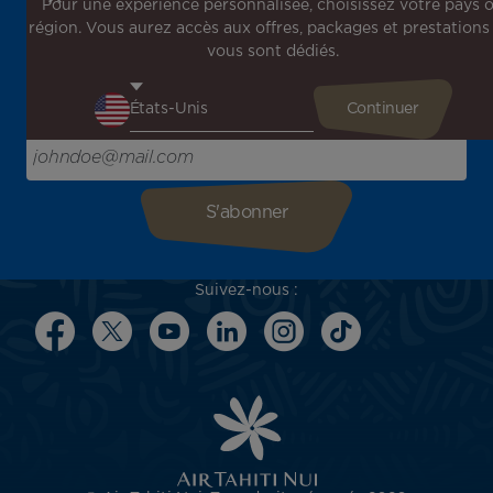
Pour une expérience personnalisée, choisissez votre pays 
région. Vous aurez accès aux offres, packages et prestations
Inscrivez-vous à notre newsletter !
vous sont dédiés.
Recevez en avant-première toutes nos offres spéciales et
promotions, découvrez nos destinations et trouvez
l'inspiration pour votre prochain voyage !
Saisissez votre adresse e-mail ici
Suivez-nous :