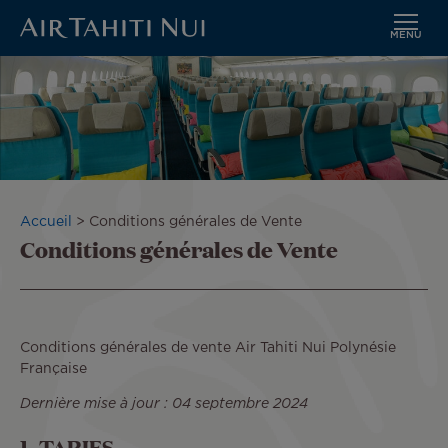
MENU
Aller
au
contenu
principal
Fil
Accueil
Conditions générales de Vente
Conditions générales de Vente
d'Ariane
Conditions générales de vente Air Tahiti Nui Polynésie
Française
Dernière mise à jour : 04 septembre 2024
1- TARIFS