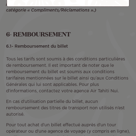
pouvez orienter le sujet de votre demande vers la
catégorie « Compliments/Réclamations ».)
6- REMBOURSEMENT
6.1- Remboursement du billet
Tous les tarifs sont soumis à des conditions particulières
de remboursement. Il est important de noter que le
remboursement du billet est soumis aux conditions
tarifaires mentionnées sur le billet ainsi qu’aux Conditions
Générales qui lui sont applicables. Pour plus
d’informations, contactez votre agence Air Tahiti Nui.
En cas d’utilisation partielle du billet, aucun
remboursement des titres de transport non utilisés n’est
autorisé.
Pour tout achat d’un billet effectué auprès d’un tour
opérateur ou d’une agence de voyage (y compris en ligne),