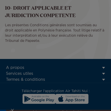
10- DROIT APPLICABLE ET
JURIDICTION COMPETENTE
Les présentes Conditions générales sont soumises au
droit applicable en Polynésie française. Tout litige relatif à
leur interprétation et/ou à leur exécution relève du
Tribunal de Papeete.
ATN:
A propos
Footer
Services utiles
menu
Termes & conditions
block
Télécharger l'application Air Tahiti Nui :