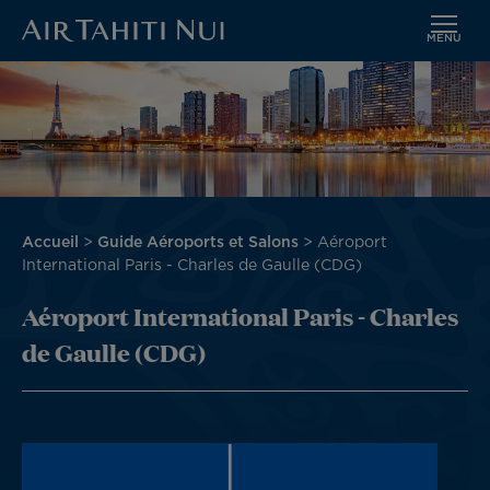
MENU
Aller
Image
au
contenu
principal
Fil
Accueil
Guide Aéroports et Salons
Aéroport
d'Ariane
International Paris - Charles de Gaulle (CDG)
Aéroport International Paris - Charles
de Gaulle (CDG)