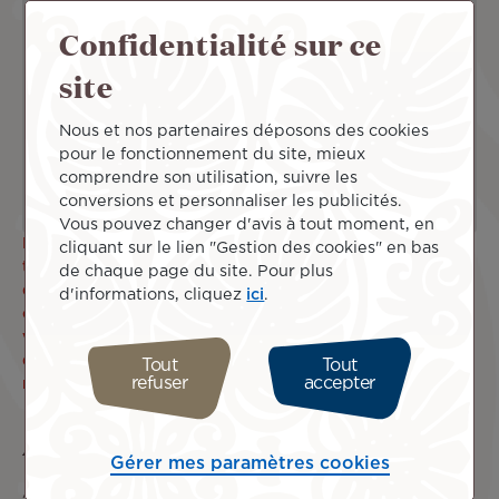
Accepter
Confidentialité sur ce
site
Nous et nos partenaires déposons des cookies
pour le fonctionnement du site, mieux
comprendre son utilisation, suivre les
conversions et personnaliser les publicités.
Vous pouvez changer d'avis à tout moment, en
La Police de L’Air et des Frontières parisienne signale des
cliquant sur le lien "Gestion des cookies" en bas
temps d’attente allongés lors de l’accès en zone
de chaque page du site. Pour plus
d’embarquement. Air Tahiti Nui a donc décidé d’ouvrir ses
d'informations, cliquez
ici
.
comptoirs d’enregistrement 3h45 avant le départ de votre
vol. Afin d’effectuer sereinement toutes les formalités
d’enregistrement, de police et de sûreté, nous vous
Tout
Tout
refuser
accepter
recommandons d’arriver à l’aéroport le plus tôt possible.
Accès complet aux salons
Gérer mes paramètres cookies
Avant leur vol, les passagers de la classe
Poerava Business