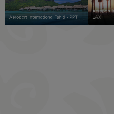
Aéroport I
Aéroport International Tahiti - PPT
LAX