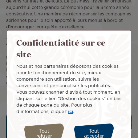
de vins raffinés et délicats. Le Business Traveller organisait
aujourd’hui cette grande cérémonie pour la 34ème année
consécutive. Une manière de récompenser les compagnies
aériennes pour le soin apporté à leurs menus à bord et
d’encourager leur quête d’excellence.
Après avoir remporté trois prix pour ses vins lors du
Confidentialité sur ce
concours Global Traveler – Wines on the Wing 2019, Air
site
Tahiti Nui décroche ainsi à nouveau deux prestigieuses
médailles. La reconnaissance du travail de nos équipes et
leur collaboration efficace avec le sommelier Olivier
Nous et nos partenaires déposons des cookies
Poussier nous encourage à aller de l’avant pour proposer
pour le fonctionnement du site, mieux
des produits toujours plus qualitatifs aux voyageurs qui
comprendre son utilisation, suivre les
nous accompagnent.
conversions et personnaliser les publicités.
Vous pouvez changer d'avis à tout moment, en
cliquant sur le lien "Gestion des cookies" en bas
de chaque page du site. Pour plus
d'informations, cliquez
ici
.
Tout
Tout
refuser
accepter