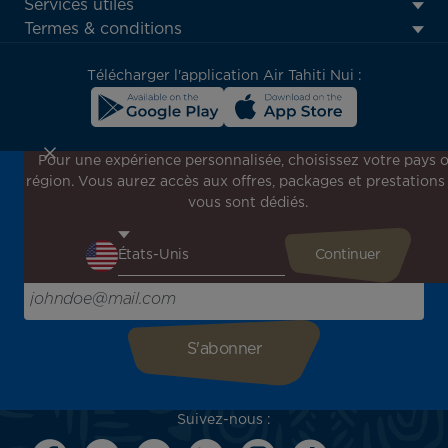
Footer
Services utiles
menu
Termes & conditions
block
Télécharger l'application Air Tahiti Nui :
Pour une expérience personnalisée, choisissez votre pays 
région. Vous aurez accès aux offres, packages et prestations
Inscrivez-vous à notre newsletter !
vous sont dédiés.
Recevez en avant-première toutes nos offres spéciales et
promotions, découvrez nos destinations et trouvez
l'inspiration pour votre prochain voyage !
Saisissez votre adresse e-mail ici
Suivez-nous :