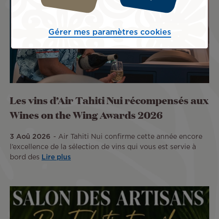
Gérer mes paramètres cookies
Les vins d’Air Tahiti Nui récompensés aux
Wines on the Wing Awards 2026
3 Aoû 2026
Air Tahiti Nui confirme cette année encore
l’excellence de la sélection de vins qui vous est servie à
bord des
Lire plus