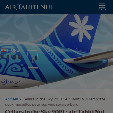
MENU
Aller
Image
au
contenu
principal
Fil
Accueil
Cellars in the Sky 2019 : Air Tahiti Nui remporte
d'Ariane
deux médailles pour ses vins servis à bord
Cellars in the Sky 2019 : Air Tahiti Nui