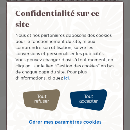
dans une démarche de responsabilité sociétale de
Confidentialité sur ce
l'Entreprise (RSE), mais aussi répondre aux attentes des
passagers, de plus en plus sensibles à la réduction de leur
site
empreinte écologique.
Nous et nos partenaires déposons des cookies
pour le fonctionnement du site, mieux
comprendre son utilisation, suivre les
conversions et personnaliser les publicités.
Vous pouvez changer d'avis à tout moment, en
cliquant sur le lien "Gestion des cookies" en bas
de chaque page du site. Pour plus
d'informations, cliquez
ici
.
Tout
Tout
refuser
accepter
Gérer mes paramètres cookies