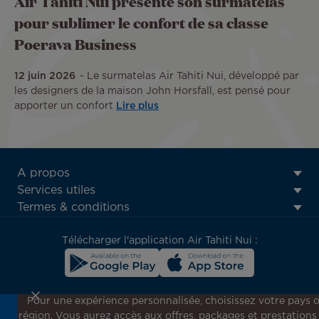
Air Tahiti Nui présente son surmatelas
pour sublimer le confort de sa classe
Poerava Business
12 juin 2026
Le surmatelas Air Tahiti Nui, développé par
les designers de la maison John Horsfall, est pensé pour
apporter un confort
Lire plus
ATN:
A propos
Footer
Services utiles
menu
Termes & conditions
block
Télécharger l'application Air Tahiti Nui :
Pour une expérience personnalisée, choisissez votre pays 
région. Vous aurez accès aux offres, packages et prestations
Inscrivez-vous à notre newsletter !