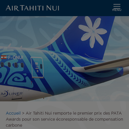
MENU
Aller
Image
au
contenu
principal
Fil
Accueil
Air Tahiti Nui remporte le premier prix des PATA
d'Ariane
Awards pour son service écoresponsable de compensation
carbone