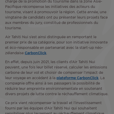
charge de la promotion du tourisme dans la zone Asie-
Pacifique récompense les initiatives des acteurs du
tourisme, visant à promouvoir la région. Cette année, une
vingtaine de candidats ont pu présenter leurs projets face
aux membres du jury, constitué de professionnels du
tourisme.
Air Tahiti Nui s’est ainsi distinguée en remportant le
premier prix de sa catégorie, pour son initiative innovante
et éco-responsable en partenariat avec la start-up néo-
zélandaise
CarbonClick
.
En effet, depuis juin 2021, les clients d’Air Tahiti Nui
peuvent, une fois leur billet réservé, calculer les émissions
carbone de leur vol et choisir de compenser l’impact de
leur voyage en accédant à la
plateforme CarbonClick
. La
compagnie offre ainsi à ses passagers la possibilité de
réduire leur empreinte environnementale en soutenant
divers projets de lutte contre le réchauffement climatique.
Ce prix vient récompenser le travail et l’investissement
fourni par les équipes d’Air Tahiti Nui qui souhaitent
sensibiliser plus largement au réchauffement climatique