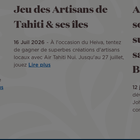
Jeu des Artisans de
A
Tahiti & ses îles
s
s
16 Juil 2026
À l'occasion du Heiva, tentez
s
de gagner de superbes créations d'artisans
locaux avec Air Tahiti Nui. Jusqu'au 27 juillet,
B
jouez
Lire plus
e
us
12
dé
Joh
co