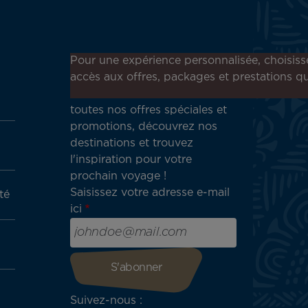
Inscrivez-vous à notre
Pour une expérience personnalisée, choisiss
newsletter !
accès aux offres, packages et prestations qu
Recevez en avant-première
toutes nos offres spéciales et
promotions, découvrez nos
destinations et trouvez
l'inspiration pour votre
prochain voyage !
Saisissez votre adresse e-mail
té
ici
Suivez-nous :