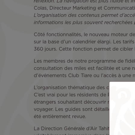
réflexion. La navigation est plus fluide et in
Colas, Directeur Marketing et Communicatio
L’organisation des contenus permet d’acc
informations les plus souvent recherchées pa
Côté fonctionnalités, le nouveau moteur de
sur la base d’un calendrier élargi. Les tar
360 jours. Cette fonction permet de cibler le
Les membres de notre programme de fidélit
consultation des miles est facilitée et une
d’événements Club Tiare ou l’accès à une m
L’organisation thématique des contenus per
C’est vrai pour les résidents de Polynésie 
étrangers souhaitant découvrir nos îles. L’
voyager. Les guides sont détaillés et offre 
été entièrement revue.
La Direction Générale d’Air Tahiti Nui ind