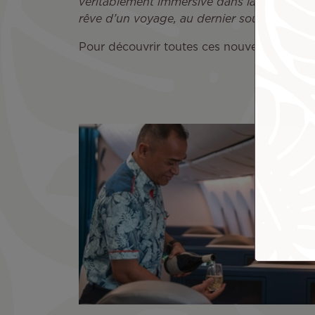
véritablement immersive dans la beauté de 
rêve d’un voyage, au dernier sourire de no
Pour découvrir toutes ces nouveautés et p