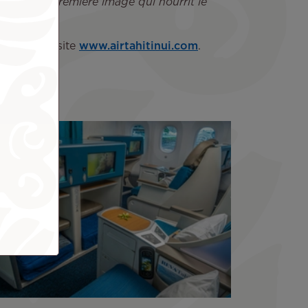
le, de la première image qui nourrit le
amliners. »
 sur notre site
www.airtahitinui.com
.