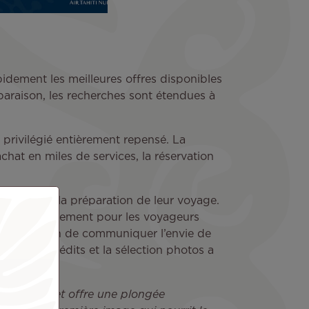
pidement les meilleures offres disponibles
mparaison, les recherches sont étendues à
privilégié entièrement repensé. La
hat en miles de services, la réservation
 utiles à la préparation de leur voyage.
rée, mais également pour les voyageurs
 et varié afin de communiquer l’envie de
ont tous inédits et la sélection photos a
de nos îles et offre une plongée