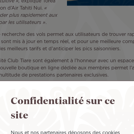
tuitive »,
explique Torea
n d’Air Tahiti Nui.
«
éder plus rapidement aux
r les utilisateurs »
.
 recherche des vols permet aux utilisateurs de trouver ra
ifs sont mis à jour en temps réel, et pour une meilleure co
s meilleurs tarifs et d’anticiper les pics saisonniers.
é Club Tiare sont également à l’honneur avec un espace 
 nouvelle boutique en ligne dédiée aux membres permet l’ac
ultitude de prestations partenaires exclusives.
met aux voyageurs de trouver rapidement les informations
souhaitant rejoindre leur destination internationale préfé
Confidentialité sur ce
équipe de projet explique avoir misé sur un contenu riche
une belle diversité de contenus. Les articles thématiques s
site
ique que
« ce nouveau site s’inspire pleinement de l’esprit 
Nous et nos partenaires déposons des cookies