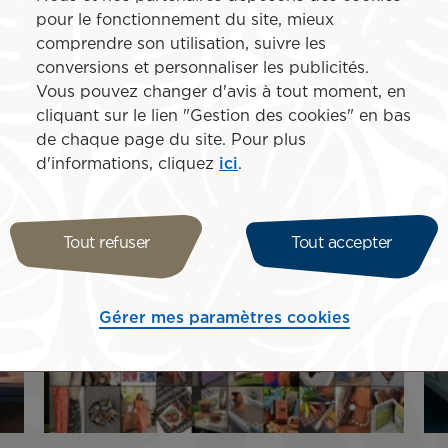
nos paysages. Un voyage en Polynésie doit être inoubliab
pour le fonctionnement du site, mieux
s équipages sur son vol retour à bord de nos Tahitian Dre
comprendre son utilisation, suivre les
réparer votre prochain voyage, rendez-vous dès à présent
conversions et personnaliser les publicités.
Vous pouvez changer d'avis à tout moment, en
cliquant sur le lien "Gestion des cookies" en bas
de chaque page du site. Pour plus
d'informations, cliquez
ici
.
Tout refuser
Tout accepter
Gérer mes paramètres cookies