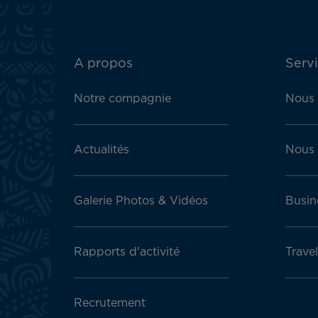
ATN:
A propos
Servi
Footer
menu
Notre compagnie
Nous 
block
Actualités
Nous 
Galerie Photos & Vidéos
Busin
Rapports d'activité
Trave
Recrutement