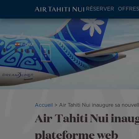
ATN:
RÉSERVER
OFFRES
Main
menu
Aller
Image
block
au
contenu
principal
Fil
Accueil
Air Tahiti Nui inaugure sa nouve
Air Tahiti Nui inau
d'Ariane
plateforme web