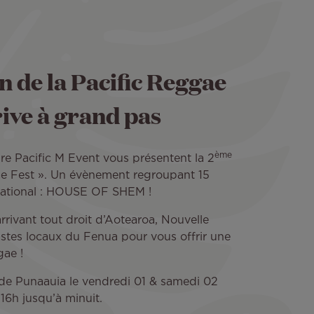
n de la Pacific Reggae
rive à grand pas
ème
ire Pacific M Event vous présentent la 2
gae Fest ». Un évènement regroupant 15
rnational : HOUSE OF SHEM !
rivant tout droit d’Aotearoa, Nouvelle
istes locaux du Fenua pour vous offrir une
ae !
de Punaauia le vendredi 01 & samedi 02
16h jusqu’à minuit.