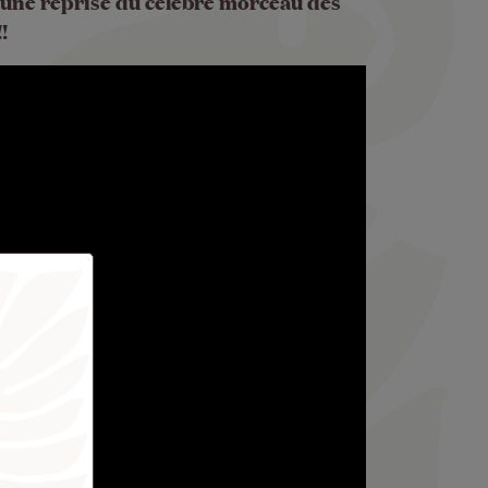
& une reprise du célèbre morceau des
!!