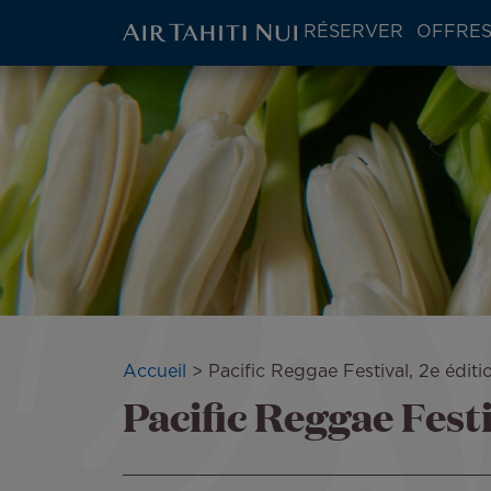
ATN:
RÉSERVER
OFFRES
Main
menu
Aller
block
au
contenu
principal
Fil
Accueil
Pacific Reggae Festival, 2e éditi
Pacific Reggae Festi
d'Ariane