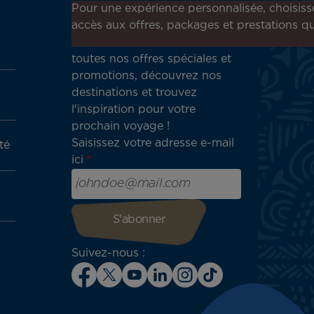
Inscrivez-vous à notre
Pour une expérience personnalisée, choisiss
newsletter !
accès aux offres, packages et prestations qu
Recevez en avant-première
toutes nos offres spéciales et
promotions, découvrez nos
destinations et trouvez
l'inspiration pour votre
prochain voyage !
Saisissez votre adresse e-mail
té
ici
Suivez-nous :