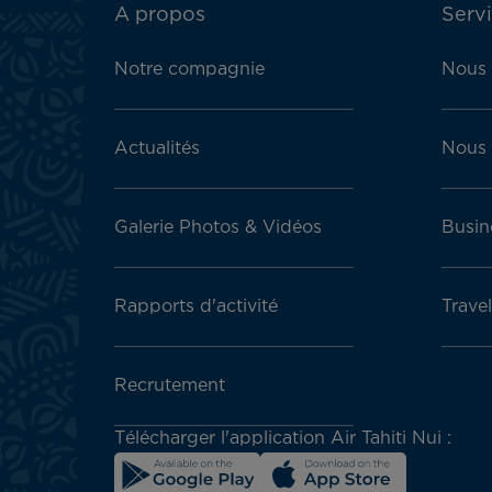
ATN:
A propos
Servi
Footer
menu
Notre compagnie
Nous 
block
Actualités
Nous 
Galerie Photos & Vidéos
Busin
Rapports d'activité
Trave
Recrutement
Télécharger l'application Air Tahiti Nui :