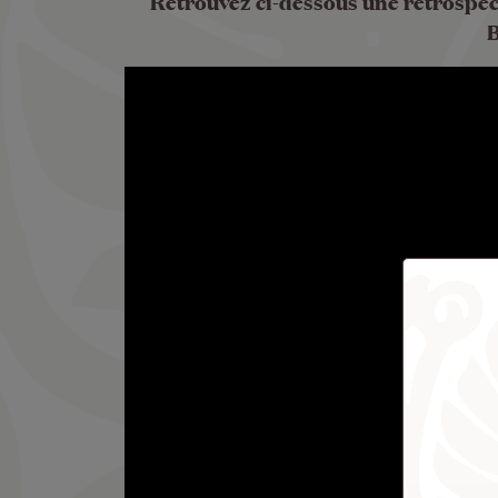
Retrouvez ci-dessous une rétrospect
B