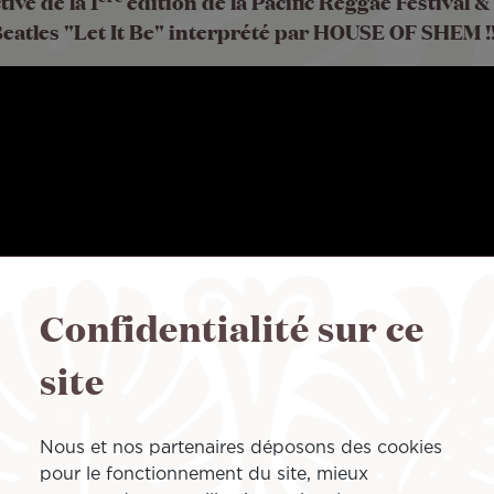
ive de la 1
édition de la Pacific Reggae Festival 
eatles "Let It Be" interprété par HOUSE OF SHEM !
Confidentialité sur ce
site
Nous et nos partenaires déposons des cookies
pour le fonctionnement du site, mieux