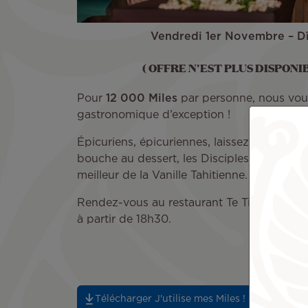
Vendredi 1er Novembre – Dî
( OFFRE N'EST PLUS DISPONIB
Pour
12 000
Miles
par personne, nous vou
gastronomique d’exception !
Épicuriens, épicuriennes, laissez vos sens 
bouche au dessert, les Disciples d’Escoffier 
meilleur de la Vanille Tahitienne.
Rendez-vous au restaurant Te Tiare de l’Int
à partir de 18h30.
Télécharger J'utilise mes Miles ! - 300.37 Ko