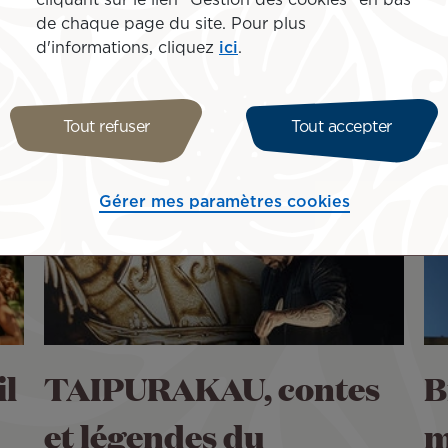
cliquant sur le lien "Gestion des cookies" en bas
de chaque page du site. Pour plus
d'informations, cliquez
ici
.
Tout refuser
Tout accepter
Gérer mes paramètres cookies
l
TAIPURAKAU, contes
B
et légendes du
m