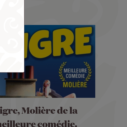
igre, Molière de la
eilleure comédie.