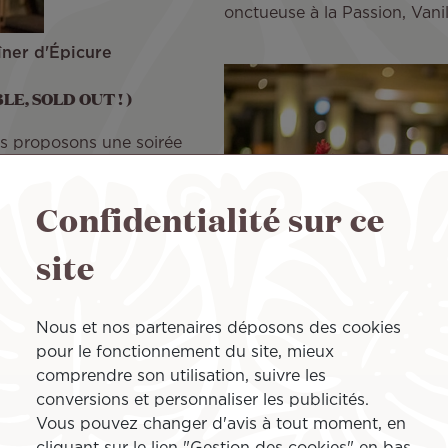
onctueuse à la Passion, Vanill
ner d'Épicure
LE, SOLD OUT ! )
s proposons une soirée
Confidentialité sur ce
voyager. De la mise en
sauront faire ressortir le
site
erContinental Tahiti – Faa’a,
Nous et nos partenaires déposons des cookies
pour le fonctionnement du site, mieux
comprendre son utilisation, suivre les
Places limitées, réservez dès maintenant grâce à vos Miles 
conversions et personnaliser les publicités.
Vous pouvez changer d'avis à tout moment, en