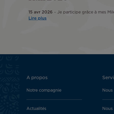
15 avr 2026
Je participe grâce à mes Mile
Lire plus
ATN:
A propos
Servi
Footer
menu
Notre compagnie
Nous 
block
Actualités
Nous 