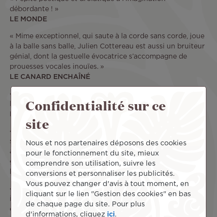
débordante ! »
LE MONDE
« Mime exceptionnel, qui saute à la corde sans corde, joue
à la balle sans balle, Julien Cottereau est aussi un bruiteur
génial, dont la gestuelle évocatrice s’accompagne de
prouesses vocales inouïes. »
LE CANARD ENCHAÎNÉ
« Julien Cottereau prend le public par la main pour
Confidentialité sur ce
l’entraîner dans un état d’apesanteur poétique. »
LE
FIGARO
site
« Julien Cottereau combines lively action and impressive
sounds to reveal the depths of his character’s imagination
Nous et nos partenaires déposons des cookies
and guides audiences in the small, intimate theatre trough
pour le fonctionnement du site, mieux
games, to encounters with animals and beasts, and on
comprendre son utilisation, suivre les
heroic adventures.(…) »
THE TIMES
conversions et personnaliser les publicités.
Vous pouvez changer d'avis à tout moment, en
« Équilibriste sans filet à la merci des réactions totalement
cliquant sur le lien "Gestion des cookies" en bas
imprévisibles créées par le trac ou l’exaltation de ses
de chaque page du site. Pour plus
compagnons éphémères, Julien Cottereau nous entraîne
d'informations, cliquez
ici
.