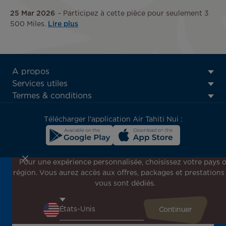
25 Mar 2026
Participez à cette pièce pour seulement 3
500 Miles.
Lire plus
ATN:
A propos
Footer
Services utiles
menu
Termes & conditions
block
Télécharger l'application Air Tahiti Nui :
Pour une expérience personnalisée, choisissez votre pays 
région. Vous aurez accès aux offres, packages et prestations
Inscrivez-vous à notre newsletter !
vous sont dédiés.
Recevez en avant-première toutes nos offres spéciales et
promotions, découvrez nos destinations et trouvez
l'inspiration pour votre prochain voyage !
Saisissez votre adresse e-mail ici