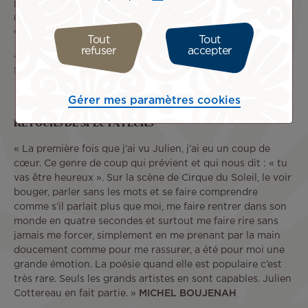
par des chemins chaque soir différents dans des mondes
naïfs, poétiques et finement comiques jusqu’à l’absurde.
C’est du grand art. »
LE POINT
Tout
Tout
refuser
accepter
« Parenthèse dans un monde irréel et poétique. À voir en
famille. »
PARIS CAPITALE
Gérer mes paramètres cookies
RETOURS DE SPECTATEURS
« La première fois que j’ai vu Julien, j’ai eu un coup de
cœur. Ce genre de coup qui prévient et qui nous dit : « tu
vas être heureux ». Sur la scène de Cirque du Soleil, le voir
bouger, parler sans les mots et se faire comprendre
comme s’il parlait plus que moi, me faire rentrer dans son
monde en quatre secondes et surtout me faire rire sans
jamais me forcer, simplement en me prenant par la main
doucement comme pour me rassurer, a été pour moi une
grande émotion. La poésie quand elle est populaire c’est
très rare. Seuls les grands artistes en sont capables. Julien
Cottereau en fait partie. »
MICHEL BOUJENAH