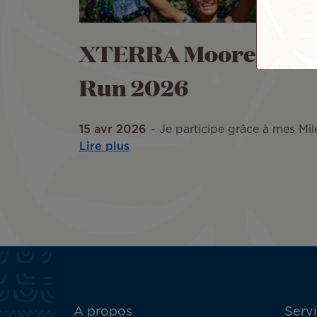
XTERRA Moorea Trai
Run 2026
15 avr 2026
Je participe grâce à mes Mile
Lire plus
ATN:
A propos
Servi