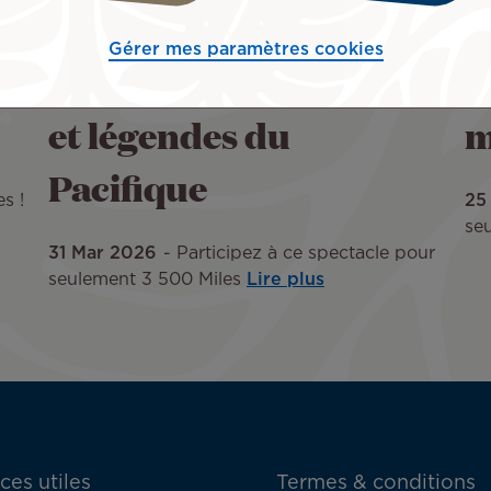
Gérer mes paramètres cookies
l
TAIPURAKAU, contes
B
et légendes du
m
Pacifique
s !
25
se
31 Mar 2026
Participez à ce spectacle pour
seulement 3 500 Miles
Lire plus
ces utiles
Termes & conditions