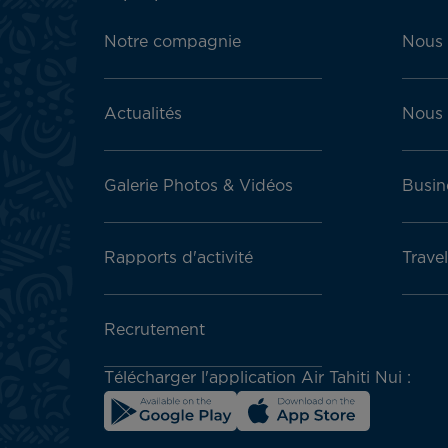
Footer
menu
Notre compagnie
Nous 
block
Actualités
Nous 
Galerie Photos & Vidéos
Busin
Rapports d'activité
Trave
Recrutement
Télécharger l'application Air Tahiti Nui :