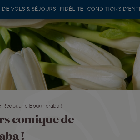
 DE VOLS & SÉJOURS
FIDÉLITÉ
CONDITIONS D'ENT
de Redouane Bougheraba !
ers comique de
ba !