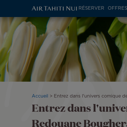
ATN:
RÉSERVER
OFFRES
Main
menu
Aller
block
au
contenu
principal
Fil
Accueil
Entrez dans l'univers comique 
Entrez dans l'univ
d'Ariane
Redouane Boughera