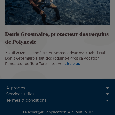
Denis Grosmaire, protecteur des requins
de Polynésie
7 Juil 2026
L'apnéiste et Ambassadeur d'Air Tahiti Nui
Denis Grosmaire a fait des requins-tigres sa vocation.
Fondateur de Tore Tore, il œuvre
Lire plus
ATN:
A propos
Footer
Services utiles
menu
Termes & conditions
block
Télécharger l'application Air Tahiti Nui :