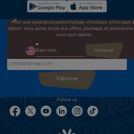
Pour une expérience personnalisée, choisissez votre pays 
région. Vous aurez accès aux offres, packages et prestations
Inscrivez-vous à notre newsletter !
vous sont dédiés.
Recevez en avant-première toutes nos offres spéciales et
promotions, découvrez nos destinations et trouvez
l'inspiration pour votre prochain voyage !
Saisissez votre adresse e-mail ici
Follow us