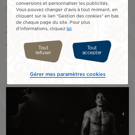
Services pour la révision et l’entretien de mes vélos. Ma
conversions et personnaliser les publicités.
gratitude va également à Te Pari Explorer et Terehaunui
Vous pouvez changer d'avis à tout moment, en
Teahupo’o, qui contribuent à financer mes déplacements
cliquant sur le lien "Gestion des cookies" en bas
tout en participant activement au développement du
de chaque page du site. Pour plus
tourisme à Tahiti grâce à leurs hébergements et
d'informations, cliquez
ici
.
excursions au Te Pari. Et bien sûr, un immense merci à Air
Tahiti Nui, qui me permet de voyager à travers le monde et
de vivre pleinement ma passion. »
SB/ATN
Tout
Tout
refuser
accepter
© Taruia Krainer / Vahine Photos
Gérer mes paramètres cookies