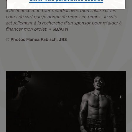
Comment finances-tu ton projet sportif ?
« Je finance mon tour mondial avec mon salaire et les
cours de surf que je donne de temps en temps. Je suis
actuellement à la recherche d’un sponsor pour m’aider à
financer mon projet. »
SB/ATN
© Photos Manea Fabisch, JBS