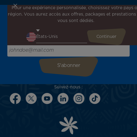
Pour une expérience personnalisée, choisissez votre pays 
région. Vous aurez accès aux offres, packages et prestations
Inscrivez-vous à notre newsletter !
vous sont dédiés.
Recevez en avant-première toutes nos offres spéciales et
promotions, découvrez nos destinations et trouvez
l'inspiration pour votre prochain voyage !
Saisissez votre adresse e-mail ici
Suivez-nous :