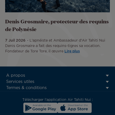
Denis Grosmaire, protecteur des requins
de Polynésie
7 Juil 2026
L'apnéiste et Ambassadeur d'Air Tahiti Nui
Denis Grosmaire a fait des requins-tigres sa vocation.
Fondateur de Tore Tore, il œuvre
Lire plus
ATN:
A propos
Footer
Services utiles
menu
Termes & conditions
block
Télécharger l'application Air Tahiti Nui :