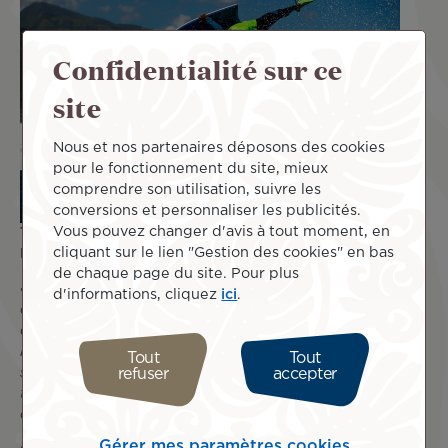
Confidentialité sur ce
site
Nous et nos partenaires déposons des cookies
pour le fonctionnement du site, mieux
comprendre son utilisation, suivre les
conversions et personnaliser les publicités.
Vous pouvez changer d'avis à tout moment, en
Ton rôle d'ambassadeur, ton île coup de cœur en
cliquant sur le lien "Gestion des cookies" en bas
Polynésie ?
de chaque page du site. Pour plus
« Je suis fier et reconnaissant de représenter la
d'informations, cliquez
ici
.
compagnie Air Tahiti Nui. C’est une immense opportunité
qui me permet de réaliser mon rêve et de représenter
le Fenua à l’international. Tahiti, l’île de Polynésie où je
Tout
Tout
suis né et où je vis, est mon île préférée. J’aime faire le
refuser
accepter
tour de l’île pour trouver le meilleur spot en fonction des
conditions météo. »
Gérer mes paramètres cookies