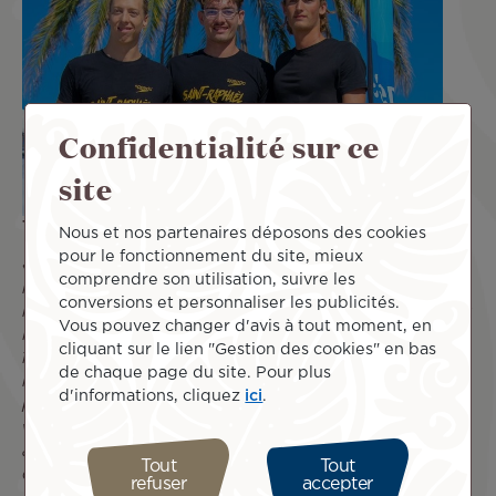
Confidentialité sur ce
site
Ton île coup de cœur ?
Nous et nos partenaires déposons des cookies
pour le fonctionnement du site, mieux
« J’en ai deux. La première, c’est l’île où vit ma grand mère
comprendre son utilisation, suivre les
maternelle, Tubuai. Elle vient souvent à Tahiti pour nous
conversions et personnaliser les publicités.
rendre visite mais j’ai du mal à trouver du temps pour aller
Vous pouvez changer d'avis à tout moment, en
la voir sur son île. J’ai un attachement familial avec cette
cliquant sur le lien "Gestion des cookies" en bas
île. Et la deuxième, c’est Tahiti. J’ai grandi de mes 10 ans à
de chaque page du site. Pour plus
mes 18 ans sur cette île. Je suis tellement heureux d’avoir
d'informations, cliquez
ici
.
pu vivre ça. Tahiti et la Polynésie me manquent déjà, j’ai
vraiment hâte de revenir. J’ai un attachement particulier
avec la Polynésie et plus précisément Tahiti. C’est
Tout
Tout
clairement l’un des plus merveilleux endroits du monde. »
refuser
accepter