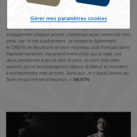
Un dernier mot ?
« Merci à mes sponsors, à commencer par Air Tahiti Nui
Gérer mes paramètres cookies
mais aussi Boloré Logistics Polynésie qui a été mon
premier sponsor et Disfruits Pacific qui maintient son
engagement chaque année. J’aimerais aussi remercier mes
amis, car ils me soutiennent. Je remercie également
le CREPS de Boulouris et mon nouveau club français Saint
Raphaël natation, ma grand-mère chez qui je loge. Les
deux personnes à qui je dois le plus, ce sont bien mes
parents qui m’accompagnent depuis le début et m’aident
à entreprendre mes projets. Sans eux, je n’aurai jamais pu
faire ce qui me rend heureux. »
SB/ATN