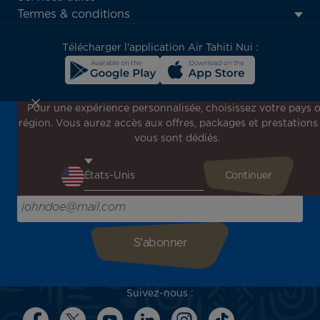
menu
Termes & conditions
block
Télécharger l'application Air Tahiti Nui :
Pour une expérience personnalisée, choisissez votre pays 
région. Vous aurez accès aux offres, packages et prestations
Inscrivez-vous à notre newsletter !
vous sont dédiés.
Recevez en avant-première toutes nos offres spéciales et
promotions, découvrez nos destinations et trouvez
l'inspiration pour votre prochain voyage !
Saisissez votre adresse e-mail ici
Suivez-nous :