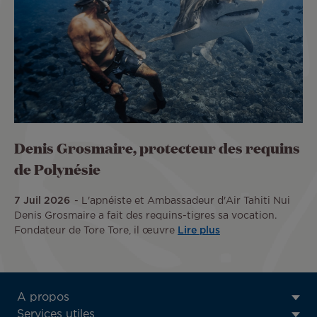
Denis Grosmaire, protecteur des requins
de Polynésie
7 Juil 2026
L'apnéiste et Ambassadeur d'Air Tahiti Nui
Denis Grosmaire a fait des requins-tigres sa vocation.
Fondateur de Tore Tore, il œuvre
Lire plus
ATN:
A propos
Footer
Services utiles