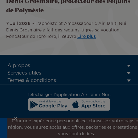
Denis Grosmaire, protecteur des requins
de Polynésie
7 Juil 2026
L'apnéiste et Ambassadeur d'Air Tahiti Nui
Denis Grosmaire a fait des requins-tigres sa vocation.
Fondateur de Tore Tore, il œuvre
Lire plus
ATN:
A propos
Footer
Services utiles
menu
Termes & conditions
block
Télécharger l'application Air Tahiti Nui :
Pour une expérience personnalisée, choisissez votre pays 
région. Vous aurez accès aux offres, packages et prestations
Inscrivez-vous à notre newsletter !
vous sont dédiés.
Recevez en avant-première toutes nos offres spéciales et