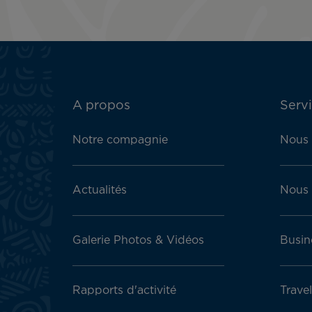
ATN:
A propos
Servi
Footer
menu
Notre compagnie
Nous 
block
Actualités
Nous 
Galerie Photos & Vidéos
Busin
Rapports d'activité
Trave