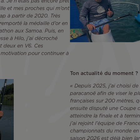
’a. Je n’étais pas encore prêt
lle et mes proches qui m’ont
ap à partir de 2020. Très
i remporté la médaille d’or en
thon aux Samoa. Puis, en
e à Hilo, j’ai décroché
et deux en V6. Ces
motivation pour continuer à
Ton actualité du moment ?
« Depuis 2025, j’ai choisi de 
paracanoë afin de viser le pl
françaises sur 200 mètres, qu
ensuite disputé une Coupe d
atteindre la finale et à term
j’ai rejoint l’équipe de Fran
championnats du monde en Ita
saison 2026 est déjà bien l