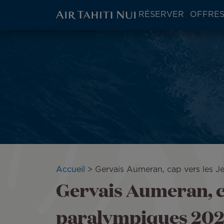
ATN:
RÉSERVER
OFFRES
Main
menu
Aller
block
au
contenu
principal
Fil
Accueil
Gervais Aumeran, cap vers les 
Gervais Aumeran, c
d'Ariane
paralympiques 20