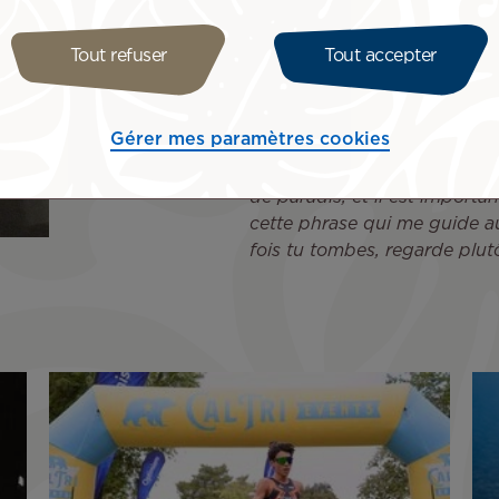
l’international, mais aussi d
son identité et à porter haut
Tout refuser
Tout accepter
remercier tous les partenaires
Direction de la Jeunesse et 
Sports Adaptés et Handispor
Gérer mes paramètres cookies
française, le Comité des spor
Sports et Viper Va’a. Nous a
de paradis, et il est importan
cette phrase qui me guide a
fois tu tombes, regarde plutô