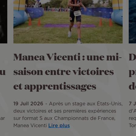
Manea Vicenti : une mi-
D
du
saison entre victoires
p
et apprentissages
d
19 Juil 2026
Après un stage aux États-Unis,
7 
deux victoires et ses premières expériences
d'A
ar
sur format S aux Championnats de France,
req
Manea Vicenti
Lire plus
Tor