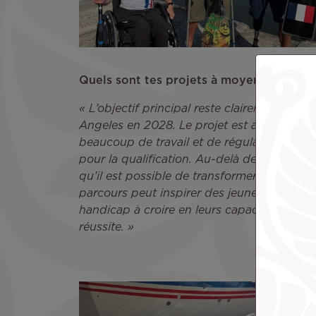
Quels sont tes projets à moyen et long 
« L’objectif principal reste clairement les
Angeles en 2028. Le projet est ambitieux, m
beaucoup de travail et de régularité. L’an
pour la qualification. Au-delà des résultats
qu’il est possible de transformer les épreuv
parcours peut inspirer des jeunes ou des p
handicap à croire en leurs capacités, alors 
réussite. »