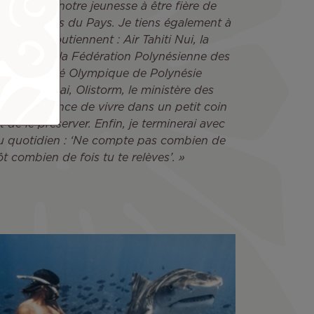
’encourager notre jeunesse à être fière de
 les couleurs du Pays. Je tiens également à
 qui me soutiennent : Air Tahiti Nui, la
des Sports, la Fédération Polynésienne des
t, le Comité Olympique de Polynésie
ts de Tubuai, Olistorm, le ministère des
vons la chance de vivre dans un petit coin
t de le préserver. Enfin, je terminerai avec
u quotidien : ‘Ne compte pas combien de
t combien de fois tu te relèves’. »