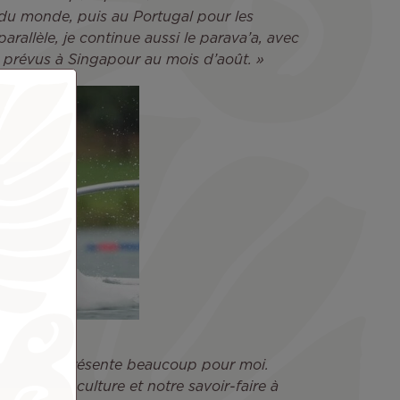
u monde, puis au Portugal pour les
rallèle, je continue aussi le parava’a, avec
prévus à Singapour au mois d’août. »
hiti Nui représente beaucoup pour moi.
nner notre culture et notre savoir-faire à