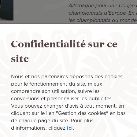
Allemagne pour une Coupe d
championnats d’Europe. En pa
les championnats du monde 
terme ?
Confidentialité sur ce
 Jeux paralympiques de Los
site
ais il reste accessible avec
née 2027 sera déterminante
, j’aimerais aussi montrer
es de la vie en force. Si mon
Nous et nos partenaires déposons des cookies
ersonnes en situation de
pour le fonctionnement du site, mieux
ce sera déjà une belle
comprendre son utilisation, suivre les
conversions et personnaliser les publicités.
Vous pouvez changer d'avis à tout moment, en
Un dernier mot ?
cliquant sur le lien "Gestion des cookies" en bas
de chaque page du site. Pour plus
« Être ambassadeur d’Air Ta
d'informations, cliquez
ici
.
C’est une façon de faire rayo