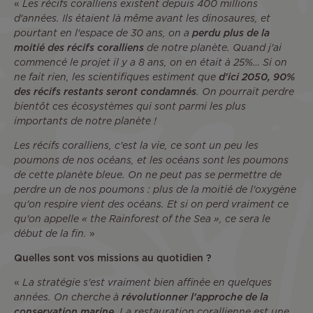
«
Les récifs coralliens existent depuis 400 millions
d'années. Ils étaient là même avant les dinosaures, et
pourtant en l'espace de 30 ans, on a
perdu plus de la
moitié des récifs coralliens
de notre planète. Quand j'ai
commencé le projet il y a 8 ans, on en était à 25%… Si on
ne fait rien, les scientifiques estiment que
d'ici 2050, 90%
des récifs restants seront condamnés
. On pourrait perdre
bientôt ces écosystèmes qui sont parmi les plus
importants de notre planète !
Les récifs coralliens, c'est la vie, ce sont un peu les
poumons de nos océans, et les océans sont les poumons
de cette planète bleue. On ne peut pas se permettre de
perdre un de nos poumons : plus de la moitié de l'oxygène
qu'on respire vient des océans. Et si on perd vraiment ce
qu'on appelle « the Rainforest of the Sea », ce sera le
début de la fin.
»
Quelles sont vos missions au quotidien ?
«
La stratégie s'est vraiment bien affinée en quelques
années. On cherche à
révolutionner l'approche de la
conservation marine
. La restauration corallienne est une