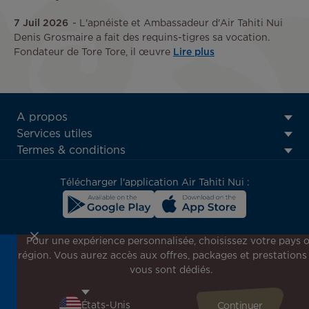
7 Juil 2026
L'apnéiste et Ambassadeur d'Air Tahiti Nui
Denis Grosmaire a fait des requins-tigres sa vocation.
Fondateur de Tore Tore, il œuvre
Lire plus
ATN:
A propos
Footer
Services utiles
menu
Termes & conditions
block
Télécharger l'application Air Tahiti Nui :
Pour une expérience personnalisée, choisissez votre pays 
région. Vous aurez accès aux offres, packages et prestations
Inscrivez-vous à notre newsletter !
vous sont dédiés.
Recevez en avant-première toutes nos offres spéciales et
promotions, découvrez nos destinations et trouvez
l'inspiration pour votre prochain voyage !