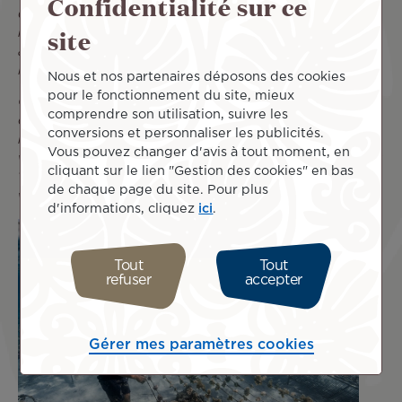
Confidentialité sur ce
depuis le début de notre action. Cela représente des
site
milliers d’heures passées sous l’eau, et nous travaillons
avec plus d’une quarantaine d’espèces de coraux à travers
le monde.
Nous et nos partenaires déposons des cookies
pour le fonctionnement du site, mieux
On a par exemple, sur la nurserie de Tiaia, une couverture
comprendre son utilisation, suivre les
corallienne qui a énormément augmenté. En 13 mois, le
conversions et personnaliser les publicités.
nombre de poissons sur zone a doublé. C'est excellent de
Vous pouvez changer d'avis à tout moment, en
voir ces résultats. On se développe aussi en Polynésie, aux
cliquant sur le lien "Gestion des cookies" en bas
Tuamotu
, a Ahe et Tikehau, mais aussi à
Teahupo’o
et on
de chaque page du site. Pour plus
va aussi ouvrir dans un mois à
Bora Bora
.
d'informations, cliquez
ici
.
Tout
Tout
refuser
accepter
Gérer mes paramètres cookies