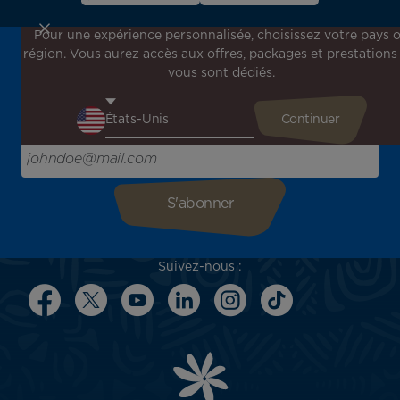
Pour une expérience personnalisée, choisissez votre pays 
région. Vous aurez accès aux offres, packages et prestations
Inscrivez-vous à notre newsletter !
vous sont dédiés.
Recevez en avant-première toutes nos offres spéciales et
promotions, découvrez nos destinations et trouvez
l'inspiration pour votre prochain voyage !
Saisissez votre adresse e-mail ici
Suivez-nous :