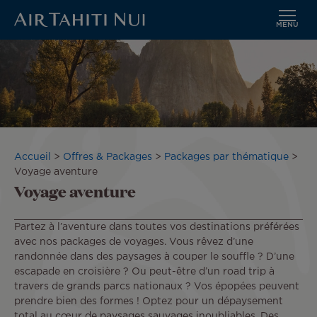
MENU
Aller
au
contenu
principal
Fil
Accueil
Offres & Packages
Packages par thématique
d'Ariane
Voyage aventure
Voyage aventure
Partez à l’aventure dans toutes vos destinations préférées
avec nos packages de voyages. Vous rêvez d’une
randonnée dans des paysages à couper le souffle ? D’une
escapade en croisière ? Ou peut-être d’un road trip à
travers de grands parcs nationaux ? Vos épopées peuvent
prendre bien des formes ! Optez pour un dépaysement
total au cœur de paysages sauvages inoubliables. Des