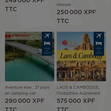
249 000 XPF
mesure
TTC
250 000 XPF
TTC
Image
Image
OFFRE
OFFRE
DE
DE
SÉJOUR
SÉJOUR
Aventure kiwi : 21 jours
LAOS & CAMBODGE,
en camping-car
l'Indochine Autrement
290 000 XPF
575 000 XPF
TTC
TTC