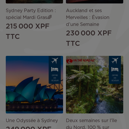
Sydney Party Edition :
Auckland et ses
spécial Mardi Gras🌈
Merveilles : Évasion
d’une Semaine
215 000 XPF
230 000 XPF
TTC
TTC
Image
Image
OFFRE
OFFRE
DE
DE
SÉJOUR
SÉJOUR
Une Odyssée à Sydney
Deux semaines sur l’île
du Nord, 100 % sur